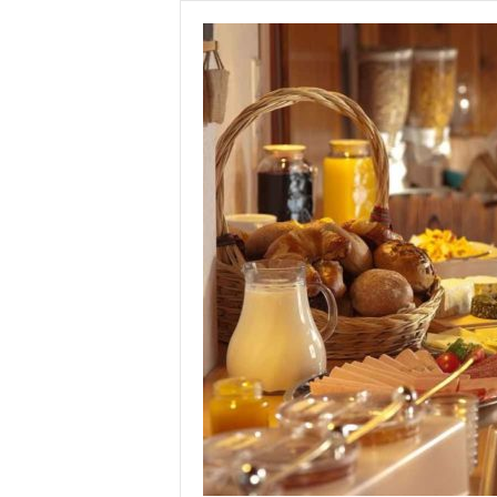
P
L
A
N
S
D
E
V
E
N