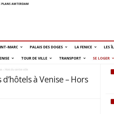
 PLANS AMTERDAM
AINT-MARC
PALAIS DES DOGES
LA FENICE
LES Î
ENISE
TOUR DE VILLE
TRANSPORT
SE LOGER
 – Hors du centre ville
’hôtels à Venise – Hors