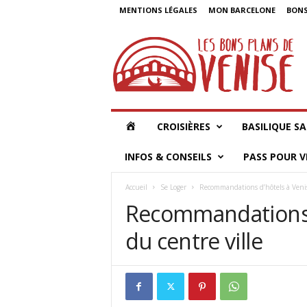
MENTIONS LÉGALES
MON BARCELONE
BONS
L
e
s
B
o
n
s
L
CROISIÈRES
BASILIQUE S
P
l
E
INFOS & CONSEILS
PASS POUR V
a
n
S
Accueil
Se Loger
Recommandations d’hôtels à Venise
s
Recommandations d
d
B
e
du centre ville
V
O
e
n
N
i
s
e
S