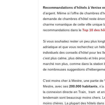
Recommandations d’hôtels à Venise e
I
d’argent. Même si l’offre de chambres d’hôt
S
demande de chambres d’hôtel reste énorm
charme romantique de cette ville unique la
E
recommandations dans le
Top 10 des hô
Si vous souhaitez rester un peu plus long
adriatique et que vous recherchez un héb
individuels des conseils d’hôtel pour les î
c’est plus calme, plus détendu et très pr
marché non plus, comme dans la station 
de nombreuses suggestions d’hébergement
C’est moins cher à Mestre, une partie de V
Mestre, avec ses
200.000 habitants
, n’a
la connexion directe en Train, tram et en b
lendemain sont beaucoup moins chers. Le
moins chères. La plupart des hôtels dans 